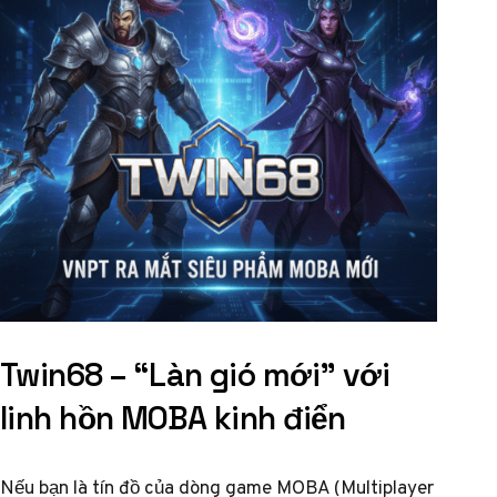
Twin68 – “Làn gió mới” với
linh hồn MOBA kinh điển
Nếu bạn là tín đồ của dòng game MOBA (Multiplayer