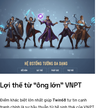
Lợi thế từ “ông lớn” VNPT
Điểm khác biệt lớn nhất giúp
Twin68
tự tin cạnh
tranh chính là sự hậu thuẫn từ hệ sinh thái của VNPT.