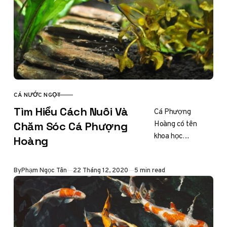
CÁ NƯỚC NGỌT
CATEGORY
Tìm Hiểu Cách Nuôi Và
Cá Phượng
Hoàng có tên
Chăm Sóc Cá Phượng
khoa học
Hoàng
Mikrogeophagus
ramirezi, là một
Published
By
Phạm Ngọc Tân
22 Tháng 12, 2020
5 min read
loài cá đặc hữu tự
nhiên của lưu
vực…