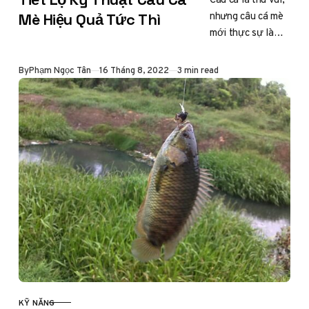
nhưng câu cá mè
Mè Hiệu Quả Tức Thì
mới thực sự là
một nghệ thuật
tinh tế. Ai từng…
Published
By
Phạm Ngọc Tân
16 Tháng 8, 2022
3 min read
KỸ NĂNG
CATEGORY