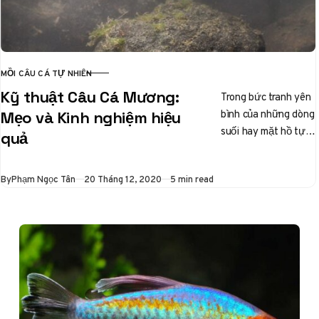
MỒI CÂU CÁ TỰ NHIÊN
CATEGORY
Kỹ thuật Câu Cá Mương:
Trong bức tranh yên
bình của những dòng
Mẹo và Kinh nghiệm hiệu
suối hay mặt hồ tự
quả
nhiên, một thú vui
tao nhã đang…
Published
By
Phạm Ngọc Tân
20 Tháng 12, 2020
5 min read