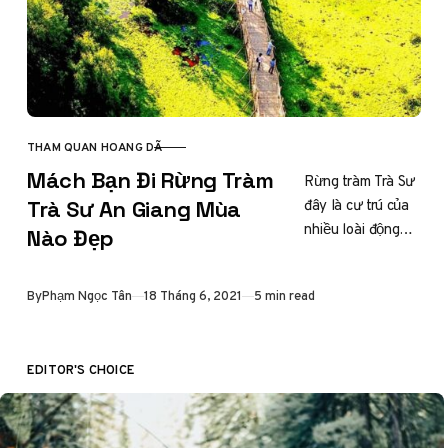
THAM QUAN HOANG DÃ
CATEGORY
Mách Bạn Đi Rừng Tràm
Rừng tràm Trà Sư
đây là cư trú của
Trà Sư An Giang Mùa
nhiều loài động
Nào Đẹp
thực vật thuộc hệ
thống rùng đặc
Published
By
Phạm Ngọc Tân
18 Tháng 6, 2021
5 min read
dụng…
EDITOR'S CHOICE