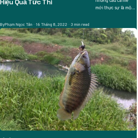
nhưng câu cá mè
Hiệu Quả Tức Thì
mới thực sự là một
nghệ thuật tinh tế.
Ai từng…
Published
By
Phạm Ngọc Tân
16 Tháng 8, 2022
3 min read