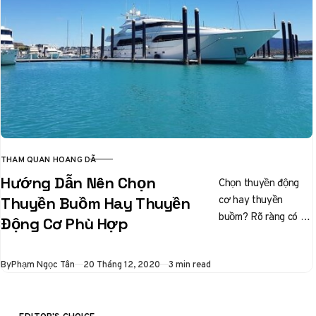
THAM QUAN HOANG DÃ
CATEGORY
Hướng Dẫn Nên Chọn
Chọn thuyền động
cơ hay thuyền
Thuyền Buồm Hay Thuyền
buồm? Rõ ràng có sự
Động Cơ Phù Hợp
khác biệt trong việc
xây dựng, vận hành
Published
By
Phạm Ngọc Tân
20 Tháng 12, 2020
3 min read
và…