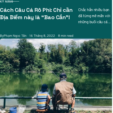
KỸ NĂNG
CATEGORY
Cách Câu Cá Rô Phi: Chỉ cần
Chắc hẳn nhiều bạn
đã từng mê mẩn với
Địa Điểm này là “Bao Cắn”!
những buổi câu cá
thư giãn, và nếu bạn
đang tìm…
Published
By
Phạm Ngọc Tân
16 Tháng 8, 2022
8 min read