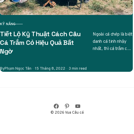
KỸ NĂNG
CATEGORY
Tiết Lộ Kỹ Thuật Cách Câu
Ngoài cá chép là biệt
danh cá tinh nhậy
Cá Trắm Cỏ Hiệu Quả Bất
nhất, thì cá trắm cỏ
Ngờ
cũng được các cần
thủ liệt…
Published
By
Phạm Ngọc Tân
15 Tháng 8, 2022
3 min read
© 2026 Vua Câu cá