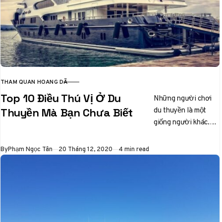
THAM QUAN HOANG DÃ
CATEGORY
Top 10 Điều Thú Vị Ở Du
Những người chơi
du thuyền là một
Thuyền Mà Bạn Chưa Biết
giống người khác.
Họ đánh giá các điều
khác biệt so với
Published
By
Phạm Ngọc Tân
20 Tháng 12, 2020
4 min read
người…