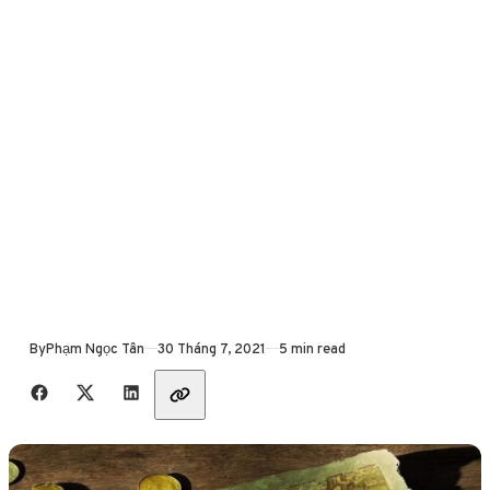
Published
By
Phạm Ngọc Tân
30 Tháng 7, 2021
5 min read
Share with friends