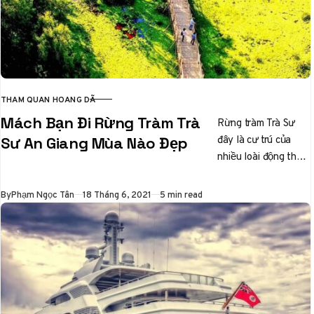
THAM QUAN HOANG DÃ
CATEGORY
Mách Bạn Đi Rừng Tràm Trà
Rừng tràm Trà Sư
đây là cư trú của
Sư An Giang Mùa Nào Đẹp
nhiều loài động thực
vật thuộc hệ thống
rùng đặc dụng…
Published
By
Phạm Ngọc Tân
18 Tháng 6, 2021
5 min read