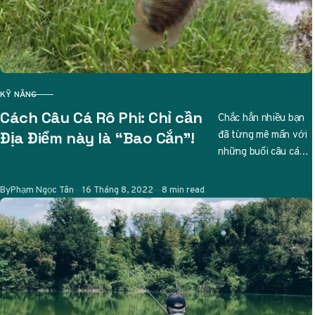
KỸ NĂNG
CATEGORY
Cách Câu Cá Rô Phi: Chỉ cần
Chắc hẳn nhiều bạn
đã từng mê mẩn với
Địa Điểm này là “Bao Cắn”!
những buổi câu cá
thư giãn, và nếu bạn
đang tìm…
Published
By
Phạm Ngọc Tân
16 Tháng 8, 2022
8 min read