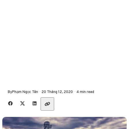
Published
By
Phạm Ngọc Tân
20 Tháng 12, 2020
4 min read
Share with friends