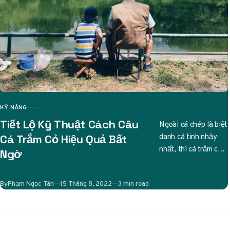
KỸ NĂNG
CATEGORY
Tiết Lộ Kỹ Thuật Cách Câu
Ngoài cá chép là biệt
danh cá tinh nhậy
Cá Trắm Cỏ Hiệu Quả Bất
nhất, thì cá trắm cỏ
Ngờ
cũng được các cần
thủ liệt…
Published
By
Phạm Ngọc Tân
15 Tháng 8, 2022
3 min read