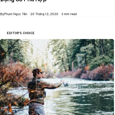
khác biệt trong việc
xây dựng, vận hành
Published
By
Phạm Ngọc Tân
20 Tháng 12, 2020
3 min read
và…
EDITOR'S CHOICE