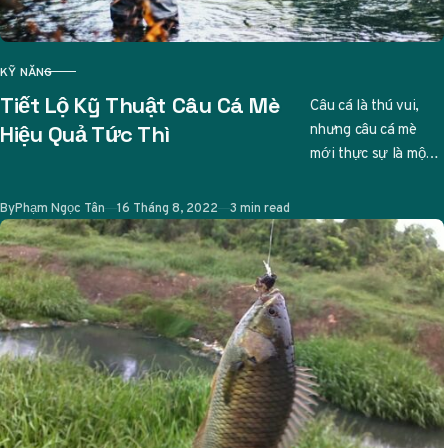
KỸ NĂNG
CATEGORY
Tiết Lộ Kỹ Thuật Câu Cá Mè
Câu cá là thú vui,
nhưng câu cá mè
Hiệu Quả Tức Thì
mới thực sự là một
nghệ thuật tinh tế.
Ai từng…
Published
By
Phạm Ngọc Tân
16 Tháng 8, 2022
3 min read