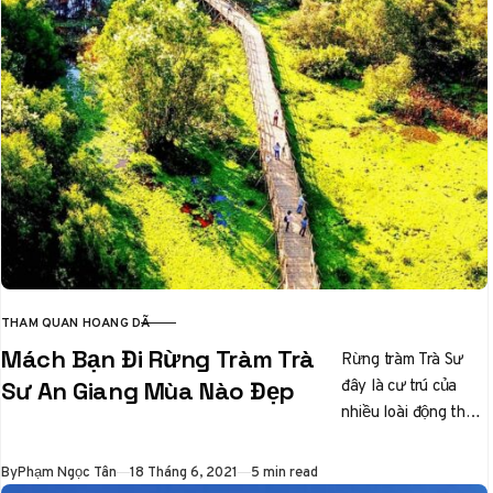
THAM QUAN HOANG DÃ
CATEGORY
Mách Bạn Đi Rừng Tràm Trà
Rừng tràm Trà Sư
đây là cư trú của
Sư An Giang Mùa Nào Đẹp
nhiều loài động thực
vật thuộc hệ thống
rùng đặc dụng…
Published
By
Phạm Ngọc Tân
18 Tháng 6, 2021
5 min read