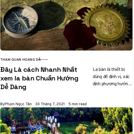
THAM QUAN HOANG DÃ
CATEGORY
Đây Là cách Nhanh Nhất
La bàn là thiết bị
dùng để định vị, xác
xem la bàn Chuẩn Hướng
định phương hướng
Dễ Dàng
trong một không gian
nhất định. Trên…
Published
By
Phạm Ngọc Tân
30 Tháng 7, 2021
5 min read