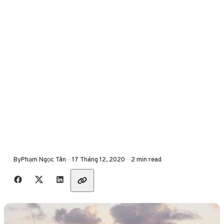
Published
By
Phạm Ngọc Tân
17 Tháng 12, 2020
2 min read
Share with friends