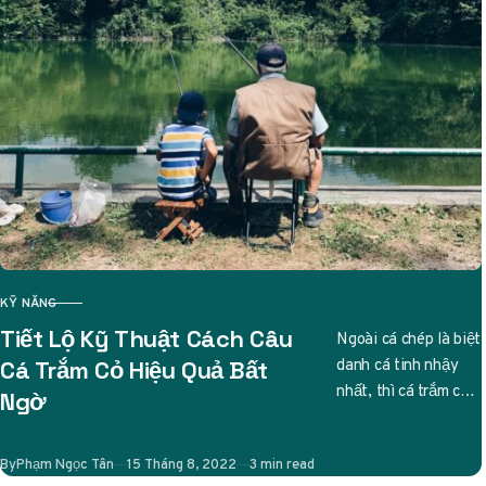
KỸ NĂNG
CATEGORY
Tiết Lộ Kỹ Thuật Cách Câu
Ngoài cá chép là biệt
danh cá tinh nhậy
Cá Trắm Cỏ Hiệu Quả Bất
nhất, thì cá trắm cỏ
Ngờ
cũng được các cần
thủ liệt…
Published
By
Phạm Ngọc Tân
15 Tháng 8, 2022
3 min read