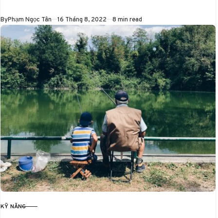
thư giãn, và nếu bạn
đang tìm…
Published
By
Phạm Ngọc Tân
16 Tháng 8, 2022
8 min read
KỸ NĂNG
CATEGORY