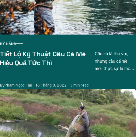
KỸ NĂNG
CATEGORY
Tiết Lộ Kỹ Thuật Câu Cá Mè
Câu cá là thú vui,
nhưng câu cá mè
Hiệu Quả Tức Thì
mới thực sự là một
nghệ thuật tinh tế.
Ai từng…
Published
By
Phạm Ngọc Tân
16 Tháng 8, 2022
3 min read