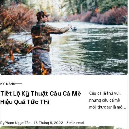
KỸ NĂNG
CATEGORY
Tiết Lộ Kỹ Thuật Câu Cá Mè
Câu cá là thú vui,
nhưng câu cá mè
Hiệu Quả Tức Thì
mới thực sự là một
nghệ thuật tinh tế.
Ai từng…
Published
By
Phạm Ngọc Tân
16 Tháng 8, 2022
3 min read