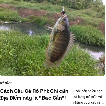
KỸ NĂNG
CATEGORY
Cách Câu Cá Rô Phi: Chỉ cần
Chắc hẳn nhiều bạn
đã từng mê mẩn với
Địa Điểm này là “Bao Cắn”!
những buổi câu cá