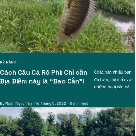
KỸ NĂNG
CATEGORY
Cách Câu Cá Rô Phi: Chỉ cần
Chắc hẳn nhiều bạn
đã từng mê mẩn với
Địa Điểm này là “Bao Cắn”!
những buổi câu cá
thư giãn, và nếu bạn
đang tìm…
Published
By
Phạm Ngọc Tân
16 Tháng 8, 2022
8 min read