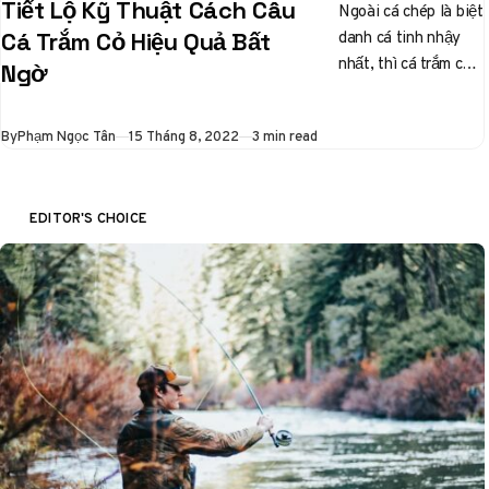
Tiết Lộ Kỹ Thuật Cách Câu
Ngoài cá chép là biệt
danh cá tinh nhậy
Cá Trắm Cỏ Hiệu Quả Bất
nhất, thì cá trắm cỏ
Ngờ
cũng được các cần
thủ liệt…
Published
By
Phạm Ngọc Tân
15 Tháng 8, 2022
3 min read
EDITOR'S CHOICE