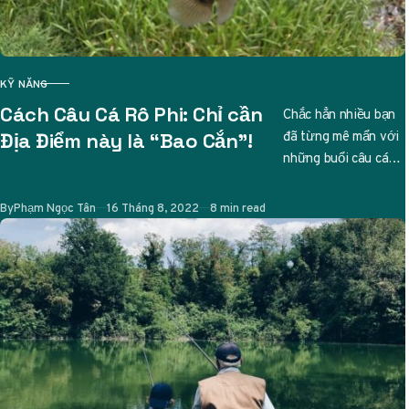
KỸ NĂNG
CATEGORY
Cách Câu Cá Rô Phi: Chỉ cần
Chắc hẳn nhiều bạn
đã từng mê mẩn với
Địa Điểm này là “Bao Cắn”!
những buổi câu cá
thư giãn, và nếu bạn
đang tìm…
Published
By
Phạm Ngọc Tân
16 Tháng 8, 2022
8 min read