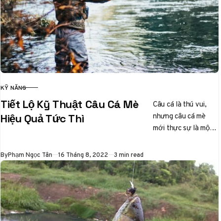
KỸ NĂNG
CATEGORY
Tiết Lộ Kỹ Thuật Câu Cá Mè
Câu cá là thú vui,
nhưng câu cá mè
Hiệu Quả Tức Thì
mới thực sự là một
nghệ thuật tinh tế.
Ai từng…
Published
By
Phạm Ngọc Tân
16 Tháng 8, 2022
3 min read