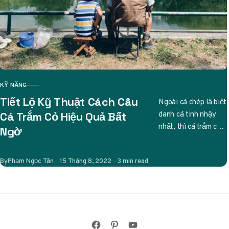
KỸ NĂNG
CATEGORY
Tiết Lộ Kỹ Thuật Cách Câu
Ngoài cá chép là biệt
danh cá tinh nhậy
Cá Trắm Cỏ Hiệu Quả Bất
nhất, thì cá trắm cỏ
Ngờ
cũng được các cần
thủ liệt…
Published
By
Phạm Ngọc Tân
15 Tháng 8, 2022
3 min read