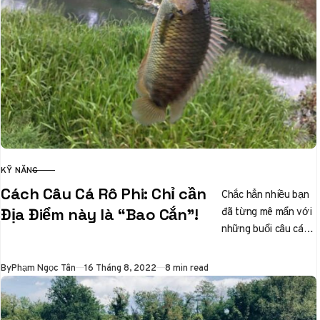
KỸ NĂNG
CATEGORY
Cách Câu Cá Rô Phi: Chỉ cần
Chắc hẳn nhiều bạn
đã từng mê mẩn với
Địa Điểm này là “Bao Cắn”!
những buổi câu cá
thư giãn, và nếu bạn
đang tìm…
Published
By
Phạm Ngọc Tân
16 Tháng 8, 2022
8 min read