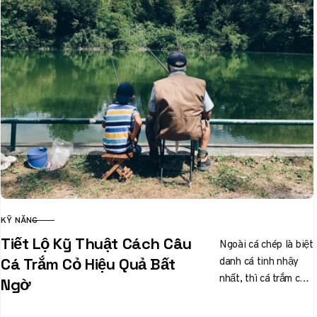
KỸ NĂNG
CATEGORY
Tiết Lộ Kỹ Thuật Cách Câu
Ngoài cá chép là biệt
danh cá tinh nhậy
Cá Trắm Cỏ Hiệu Quả Bất
nhất, thì cá trắm cỏ
Ngờ
cũng được các cần
thủ liệt…