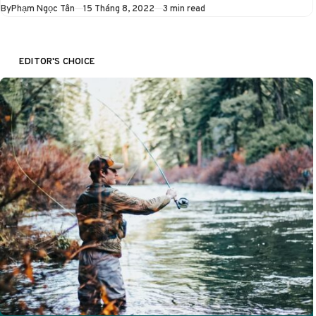
Published
By
Phạm Ngọc Tân
15 Tháng 8, 2022
3 min read
EDITOR'S CHOICE