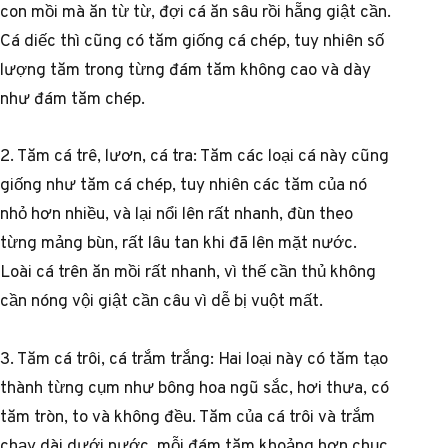
con mồi mà ăn từ từ, đợi cá ăn sâu rồi hẵng giật cần.
Cá diếc thì cũng có tăm giống cá chép, tuy nhiên số
lượng tăm trong từng đám tăm không cao và dày
như đám tăm chép.
2. Tăm cá trê, lươn, cá tra: Tăm các loại cá này cũng
giống như tăm cá chép, tuy nhiên các tăm của nó
nhỏ hơn nhiều, và lại nổi lên rất nhanh, đùn theo
từng mảng bùn, rất lâu tan khi đã lên mặt nước.
Loài cá trên ăn mồi rất nhanh, vì thế cần thủ không
cần nóng vội giật cần câu vì dễ bị vuột mất.
3. Tăm cá trôi, cá trắm trắng: Hai loại này có tăm tạo
thành từng cụm như bông hoa ngũ sắc, hơi thưa, có
tăm tròn, to và không đều. Tăm của cá trôi và trắm
chạy dài dưới nước, mỗi đám tăm khoảng hơn chục