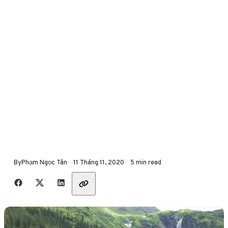
Published
By
Phạm Ngọc Tân
11 Tháng 11, 2020
5 min read
Share with friends