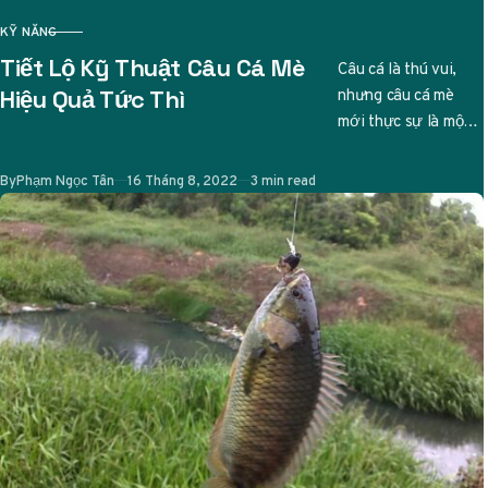
KỸ NĂNG
CATEGORY
Tiết Lộ Kỹ Thuật Câu Cá Mè
Câu cá là thú vui,
nhưng câu cá mè
Hiệu Quả Tức Thì
mới thực sự là một
nghệ thuật tinh tế.
Ai từng…
Published
By
Phạm Ngọc Tân
16 Tháng 8, 2022
3 min read