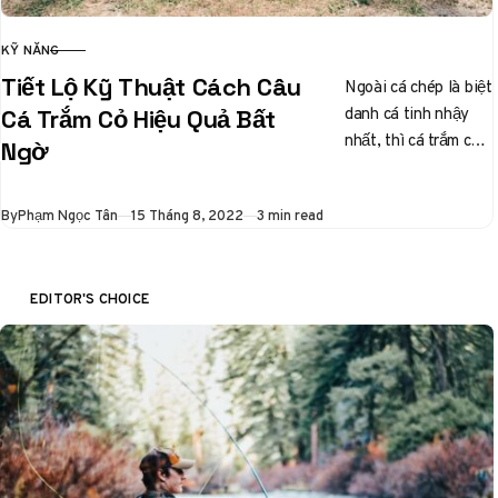
KỸ NĂNG
CATEGORY
Tiết Lộ Kỹ Thuật Cách Câu
Ngoài cá chép là biệt
danh cá tinh nhậy
Cá Trắm Cỏ Hiệu Quả Bất
nhất, thì cá trắm cỏ
Ngờ
cũng được các cần
thủ liệt…
Published
By
Phạm Ngọc Tân
15 Tháng 8, 2022
3 min read
EDITOR'S CHOICE