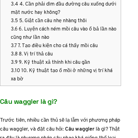
3.4
4. Cần phải dìm đầu đường câu xuống dưới
mặt nước hay không?
3.5
5. Giật cần câu nhẹ nhàng thôi
3.6
6. Luyện cách ném mồi câu vào ổ bả lần nào
cũng như lần nào
3.7
7. Tạo điều kiện cho cá thấy mồi câu
3.8
8. Vị trí thả câu
3.9
9. Kỹ thuật xả thính khi câu gần
3.10
10. Kỹ thuật tạo ổ mồi ở những vị trí khá
xa bờ
Câu waggler là gì?
Trước tiên, nhiều cần thủ sẽ lạ lẫm với phương pháp
câu waggler, và đặt câu hỏi:
Câu waggler
là gì? Thật
ra đây là phương pháp câu phao khá giống thể loại