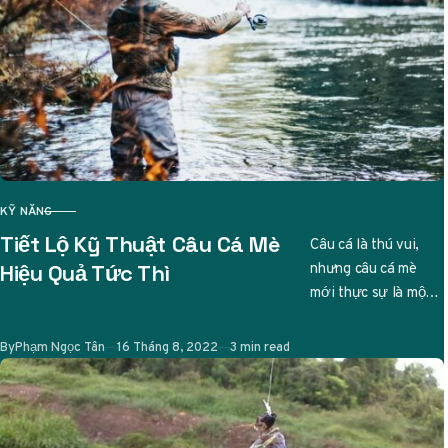
KỸ NĂNG
CATEGORY
Tiết Lộ Kỹ Thuật Câu Cá Mè
Câu cá là thú vui,
nhưng câu cá mè
Hiệu Quả Tức Thì
mới thực sự là một
nghệ thuật tinh tế.
Ai từng…
Published
By
Phạm Ngọc Tân
16 Tháng 8, 2022
3 min read