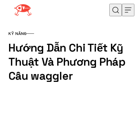
Skip to content
KỸ NĂNG
CATEGORY
Hướng Dẫn Chi Tiết Kỹ
Thuật Và Phương Pháp
Câu waggler