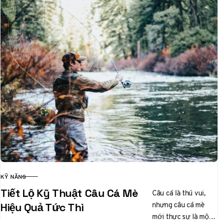
KỸ NĂNG
CATEGORY
Tiết Lộ Kỹ Thuật Câu Cá Mè
Câu cá là thú vui,
nhưng câu cá mè
Hiệu Quả Tức Thì
mới thực sự là một