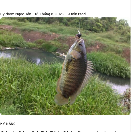
nghệ thuật tinh tế.
Ai từng…
Published
By
Phạm Ngọc Tân
16 Tháng 8, 2022
3 min read
KỸ NĂNG
CATEGORY