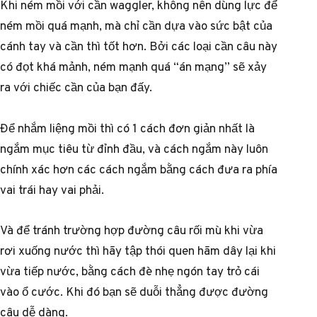
Khi ném mồi với cần waggler, không nên dùng lực để
ném mồi quá mạnh, mà chỉ cần dựa vào sức bật của
cánh tay và cần thì tốt hơn. Bởi các loại cần câu này
có đọt khá mảnh, ném mạnh quá “án mạng” sẽ xảy
ra với chiếc cần của bạn đấy.
Để nhắm liệng mồi thì có 1 cách đơn giản nhất là
ngắm mục tiêu từ đỉnh đầu, và cách ngắm này luôn
chính xác hơn các cách ngắm bằng cách đưa ra phía
vai trái hay vai phải.
Và để tránh trường hợp đường câu rối mù khi vừa
rơi xuống nước thì hãy tập thói quen hãm dây lại khi
vừa tiếp nước, bằng cách đè nhẹ ngón tay trỏ cái
vào ổ cước. Khi đó bạn sẽ duỗi thẳng được đường
câu dễ dàng.