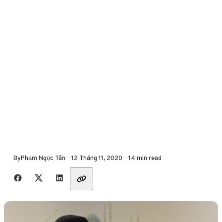
Published
By
Phạm Ngọc Tân
12 Tháng 11, 2020
14 min read
Share with friends