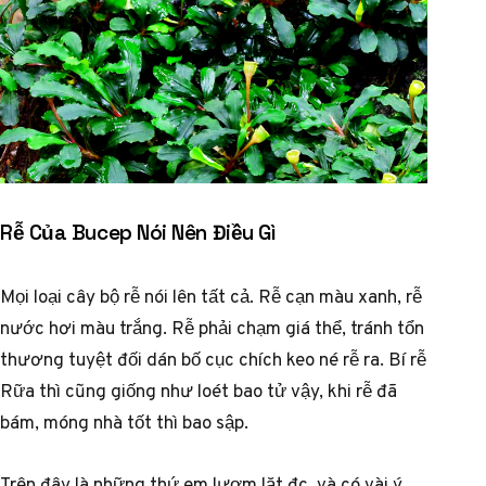
Rễ Của Bucep Nói Nên Điều Gì
Mọi loại cây bộ rễ nói lên tất cả. Rễ cạn màu xanh, rễ
nước hơi màu trắng. Rễ phải chạm giá thể, tránh tổn
thương tuyệt đối dán bố cục chích keo né rễ ra. Bí rễ
Rữa thì cũng giống như loét bao tử vậy, khi rễ đã
bám, móng nhà tốt thì bao sập.
Trên đây là những thứ em lượm lặt đc, và có vài ý