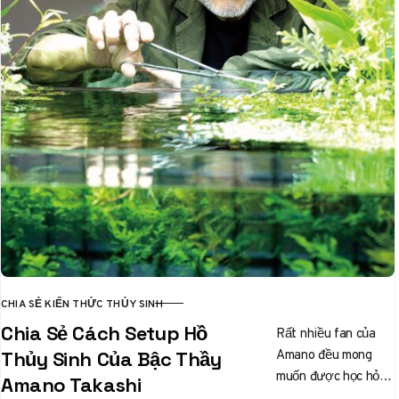
CHIA SẺ KIẾN THỨC THỦY SINH
CATEGORY
Chia Sẻ Cách Setup Hồ
Rất nhiều fan của
Amano đều mong
Thủy Sinh Của Bậc Thầy
muốn được học hỏi
Amano Takashi
để có được một bể