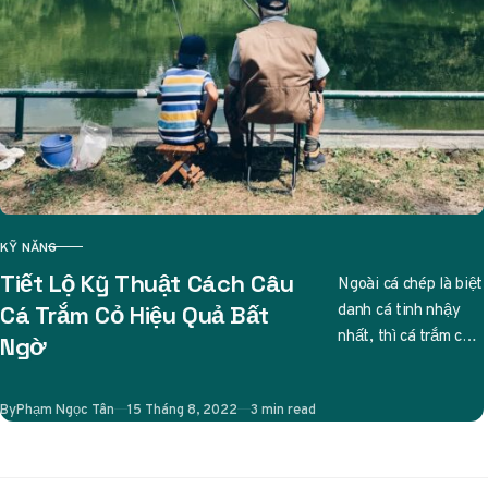
KỸ NĂNG
CATEGORY
Tiết Lộ Kỹ Thuật Cách Câu
Ngoài cá chép là biệt
danh cá tinh nhậy
Cá Trắm Cỏ Hiệu Quả Bất
nhất, thì cá trắm cỏ
Ngờ
cũng được các cần
thủ liệt…
Published
By
Phạm Ngọc Tân
15 Tháng 8, 2022
3 min read