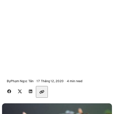
Published
By
Phạm Ngọc Tân
17 Tháng 12, 2020
4 min read
Share with friends