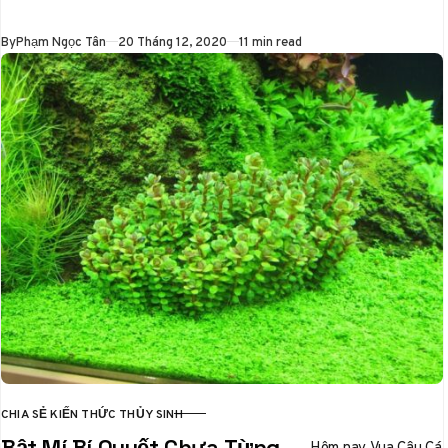
thủy sinh mang
Published
By
Phạm Ngọc Tân
20 Tháng 12, 2020
11 min read
đậm…
CHIA SẺ KIẾN THỨC THỦY SINH
CATEGORY
Bật Mí Bí Quyết Chưa Từng
Hôm nay Vua Câu Cá