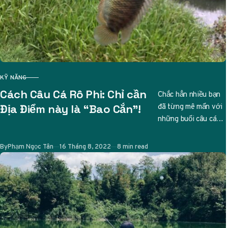
KỸ NĂNG
CATEGORY
Cách Câu Cá Rô Phi: Chỉ cần
Chắc hẳn nhiều bạn
đã từng mê mẩn với
Địa Điểm này là “Bao Cắn”!
những buổi câu cá
thư giãn, và nếu bạn
đang tìm…
Published
By
Phạm Ngọc Tân
16 Tháng 8, 2022
8 min read