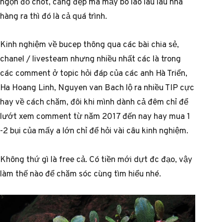
ngọn đỏ chót, căng đẹp mà mấy bô lão lâu lâu nhá
hàng ra thì đó là cả quá trình.
Kinh nghiệm về bucep thông qua các bài chia sẻ,
chanel / livesteam nhưng nhiều nhất các là trong
các comment ở topic hỏi đáp của các anh Hà Triển,
Ha Hoang Linh, Nguyen van Bach lộ ra nhiều TIP cực
hay về cách chăm, đôi khi mình dành cả đêm chỉ để
lướt xem comment từ năm 2017 đến nay hay mua 1
-2 bụi của mấy a lớn chỉ để hỏi vài câu kinh nghiệm.
Không thứ gì là free cả. Có tiền mới dựt đc đạo, vậy
làm thế nào để chăm sóc cùng tìm hiểu nhé.