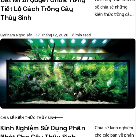
sẽ chia sẻ những
Tiết Lộ Cách Trồng Cây
kiến thức trồng cây
Thùy Sinh
thủy sinh cơ bản cho
các bạn…
Published
By
Phạm Ngọc Tân
17 Tháng 12, 2020
6 min read
CHIA SẺ KIẾN THỨC THỦY SINH
CATEGORY
Kinh Nghiệm Sử Dụng Phân
Chia sẽ kinh nghiệm
cho các bạn về phân
Nhét Cho Cây Thủy Sinh