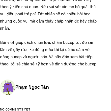
theo ý kiến chủ quan. Nếu sai sót xin mn bỏ quá, thú
vui điều phải trả phí. Tất nhiên sẽ có nhiều bài học
nhưng cuộc vui mà cảm thấy chấp nhận đc hãy chấp
nhận.
Bài viết giúp cách chọn lựa, chăm bucep tốt để sai
lầm về gây rửa, ko đúng màu thì lại có ác cảm về
dòng bucep và người bán. Và hãy đón xem bài tiếp
theo, tôi sẽ chia sẻ kỹ hơn về dinh dưỡng cho bucep
Posted by
Phạm Ngọc Tân
NO COMMENTS YET