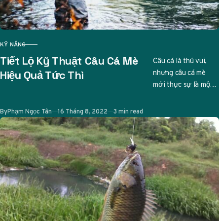
KỸ NĂNG
CATEGORY
Tiết Lộ Kỹ Thuật Câu Cá Mè
Câu cá là thú vui,
nhưng câu cá mè
Hiệu Quả Tức Thì
mới thực sự là một
nghệ thuật tinh tế.
Ai từng…
Published
By
Phạm Ngọc Tân
16 Tháng 8, 2022
3 min read