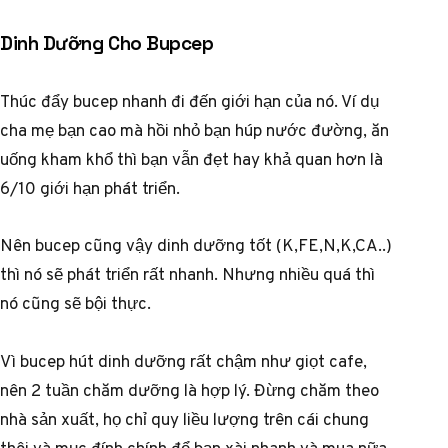
Dinh Dưỡng Cho Bupcep
Thúc đẩy bucep nhanh đi đến giới hạn của nó. Ví dụ
cha mẹ bạn cao mà hồi nhỏ bạn húp nước đường, ăn
uống kham khổ thì bạn vẫn đẹt hay khả quan hơn là
6/10 giới hạn phát triển.
Nên bucep cũng vậy dinh dưỡng tốt (K,FE,N,K,CA..)
thì nó sẽ phát triển rất nhanh. Nhưng nhiều quá thì
nó cũng sẽ bội thực.
Vì bucep hút dinh dưỡng rất chậm như giọt cafe,
nên 2 tuần chăm dưỡng là hợp lý. Đừng chăm theo
nhà sản xuất, họ chỉ quy liều lượng trên cái chung
thôi và mục đính chính để bạn xài nhanh và mua nữa.