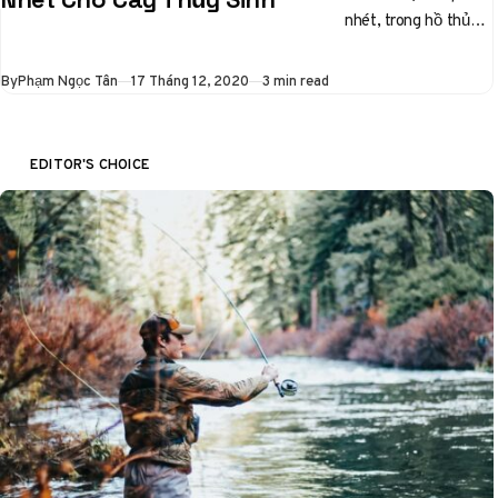
nhét, trong hồ thủy
sinh, khi nào nên
dùng, cách tự…
Published
By
Phạm Ngọc Tân
17 Tháng 12, 2020
3 min read
EDITOR'S CHOICE