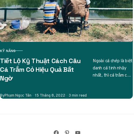
KỸ NĂNG
CATEGORY
Tiết Lộ Kỹ Thuật Cách Câu
Ngoài cá chép là biệt
danh cá tinh nhậy
Cá Trắm Cỏ Hiệu Quả Bất
nhất, thì cá trắm cỏ
Ngờ
cũng được các cần
thủ liệt…
Published
By
Phạm Ngọc Tân
15 Tháng 8, 2022
3 min read