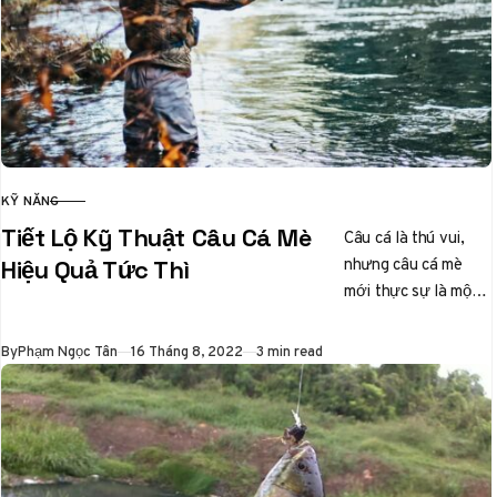
KỸ NĂNG
CATEGORY
Tiết Lộ Kỹ Thuật Câu Cá Mè
Câu cá là thú vui,
nhưng câu cá mè
Hiệu Quả Tức Thì
mới thực sự là một
nghệ thuật tinh tế.
Ai từng…
Published
By
Phạm Ngọc Tân
16 Tháng 8, 2022
3 min read