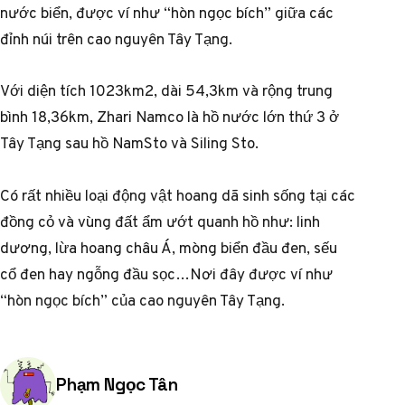
nước biển, được ví như “hòn ngọc bích” giữa các
đỉnh núi trên cao nguyên Tây Tạng.
Với diện tích 1023km2, dài 54,3km và rộng trung
bình 18,36km, Zhari Namco là hồ nước lớn thứ 3 ở
Tây Tạng sau hồ NamSto và Siling Sto.
Có rất nhiều loại động vật hoang dã sinh sống tại các
đồng cỏ và vùng đất ẩm ướt quanh hồ như: linh
dương, lừa hoang châu Á, mòng biển đầu đen, sếu
cổ đen hay ngỗng đầu sọc…Nơi đây được ví như
“hòn ngọc bích” của cao nguyên Tây Tạng.
Posted by
Phạm Ngọc Tân