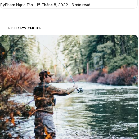
Published
By
Phạm Ngọc Tân
15 Tháng 8, 2022
3 min read
EDITOR'S CHOICE