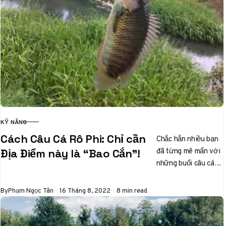
KỸ NĂNG
CATEGORY
Cách Câu Cá Rô Phi: Chỉ cần
Chắc hẳn nhiều bạn
đã từng mê mẩn với
Địa Điểm này là “Bao Cắn”!
những buổi câu cá
thư giãn, và nếu bạn
đang tìm…
Published
By
Phạm Ngọc Tân
16 Tháng 8, 2022
8 min read