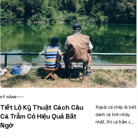
KỸ NĂNG
CATEGORY
Tiết Lộ Kỹ Thuật Cách Câu
Ngoài cá chép là biệt
danh cá tinh nhậy
Cá Trắm Cỏ Hiệu Quả Bất
nhất, thì cá trắm cỏ
Ngờ
cũng được các cần
thủ liệt…