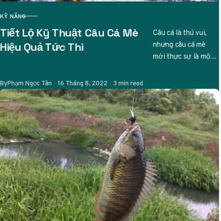
KỸ NĂNG
CATEGORY
Tiết Lộ Kỹ Thuật Câu Cá Mè
Câu cá là thú vui,
nhưng câu cá mè
Hiệu Quả Tức Thì
mới thực sự là một
nghệ thuật tinh tế.
Ai từng…
Published
By
Phạm Ngọc Tân
16 Tháng 8, 2022
3 min read