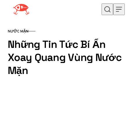
Skip to content
NƯỚC MẶN
CATEGORY
Những Tin Tức Bí Ẩn
Xoay Quang Vùng Nước
Mặn