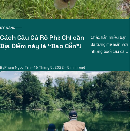
KỸ NĂNG
CATEGORY
Cách Câu Cá Rô Phi: Chỉ cần
Chắc hẳn nhiều bạn
đã từng mê mẩn với
Địa Điểm này là “Bao Cắn”!
những buổi câu cá
thư giãn, và nếu bạn
đang tìm…
Published
By
Phạm Ngọc Tân
16 Tháng 8, 2022
8 min read