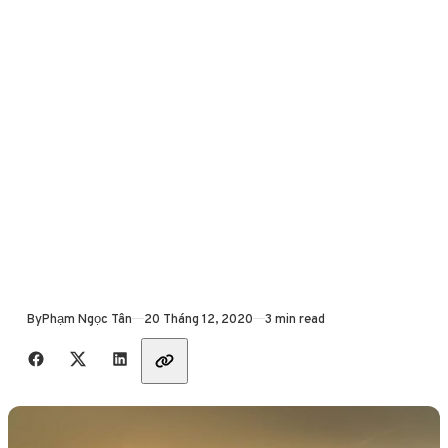
Published
By
Phạm Ngọc Tân
20 Tháng 12, 2020
3 min read
Share with friends