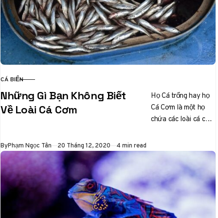
CÁ BIỂN
CATEGORY
Những Gì Bạn Không Biết
Họ Cá trổng hay họ
Cá Cơm là một họ
Về Loài Cá Cơm
chứa các loài cá chủ
yếu sống trong nước
mặn,…
Published
By
Phạm Ngọc Tân
20 Tháng 12, 2020
4 min read