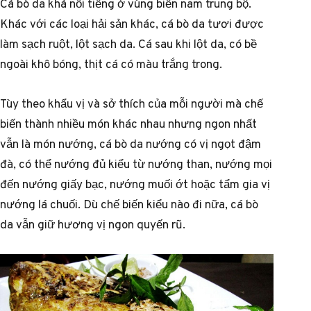
Cá bò da khá nổi tiếng ở vùng biển nam trung bộ.
Khác với các loại hải sản khác, cá bò da tươi được
làm sạch ruột, lột sạch da. Cá sau khi lột da, có bề
ngoài khô bóng, thịt cá có màu trắng trong.
Tùy theo khẩu vị và sở thích của mỗi người mà chế
biến thành nhiều món khác nhau nhưng ngon nhất
vẫn là món nướng, cá bò da nướng có vị ngọt đậm
đà, có thể nướng đủ kiểu từ nướng than, nướng mọi
đến nướng giấy bạc, nướng muối ớt hoặc tẩm gia vị
nướng lá chuối. Dù chế biến kiểu nào đi nữa, cá bò
da vẫn giữ hương vị ngon quyến rũ.