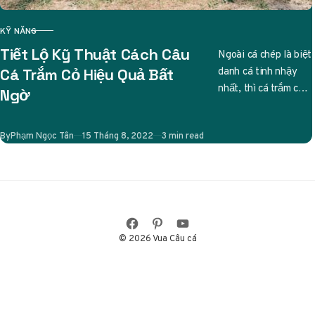
KỸ NĂNG
CATEGORY
Tiết Lộ Kỹ Thuật Cách Câu
Ngoài cá chép là biệt
danh cá tinh nhậy
Cá Trắm Cỏ Hiệu Quả Bất
nhất, thì cá trắm cỏ
Ngờ
cũng được các cần
thủ liệt…
Published
By
Phạm Ngọc Tân
15 Tháng 8, 2022
3 min read
© 2026 Vua Câu cá