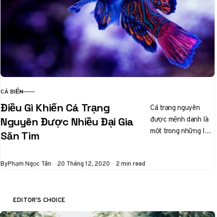
CÁ BIỂN
CATEGORY
Điều Gì Khiến Cá Trạng
Cá trạng nguyên
được mệnh danh là
Nguyên Được Nhiều Đại Gia
một trong những loài
Săn Tìm
cá đẹp hàng đầu thế
giới, thường sống
Published
By
Phạm Ngọc Tân
20 Tháng 12, 2020
2 min read
gần…
EDITOR'S CHOICE