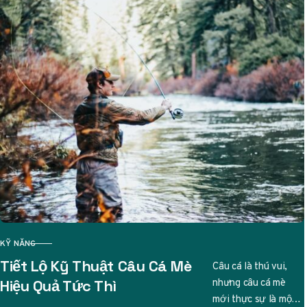
KỸ NĂNG
CATEGORY
Tiết Lộ Kỹ Thuật Câu Cá Mè
Câu cá là thú vui,
nhưng câu cá mè
Hiệu Quả Tức Thì
mới thực sự là một