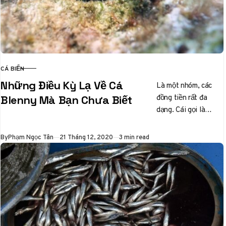
CÁ BIỂN
CATEGORY
Những Điều Kỳ Lạ Về Cá
Là một nhóm, các
đồng tiền rất đa
Blenny Mà Bạn Chưa Biết
dạng. Cái gọi là
“blennies thực sự”
được gọi là
Published
By
Phạm Ngọc Tân
21 Tháng 12, 2020
3 min read
blennioids và…