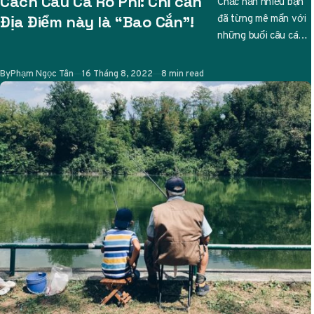
Cách Câu Cá Rô Phi: Chỉ cần
Chắc hẳn nhiều bạn
đã từng mê mẩn với
Địa Điểm này là “Bao Cắn”!
những buổi câu cá
thư giãn, và nếu bạn
đang tìm…
Published
By
Phạm Ngọc Tân
16 Tháng 8, 2022
8 min read