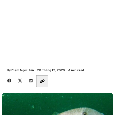
Published
By
Phạm Ngọc Tân
20 Tháng 12, 2020
4 min read
Share with friends