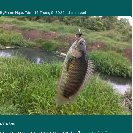
nghệ thuật tinh tế.
Ai từng…
Published
By
Phạm Ngọc Tân
16 Tháng 8, 2022
3 min read
KỸ NĂNG
CATEGORY