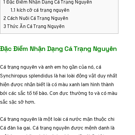
1
Đặc Điểm Nhận Dạng Cá Trạng Nguyên
1.1
kích cỡ cá trạng nguyên
2
Cách Nuôi Cá Trạng Nguyên
3
Thức Ăn Cá Trạng Nguyên
Đặc Điểm Nhận Dạng Cá Trạng Nguyên
Cá trạng nguyên và anh em họ gần của nó, cá
Synchiropus splendidus là hai loài động vật duy nhất
hiện được nhận biết là có màu xanh lam hình thành
bới các sắc tố tế bào. Con đực thường to và có màu
sắc sặc sỡ hơn.
Cá trạng nguyên là một loài cá nước mặn thuộc chi
Cá đàn lia gai. Cá trạng nguyên được mệnh danh là