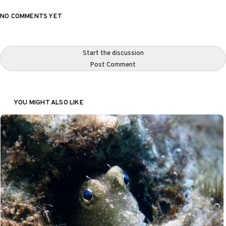
NO COMMENTS YET
Start the discussion
Post Comment
YOU MIGHT ALSO LIKE