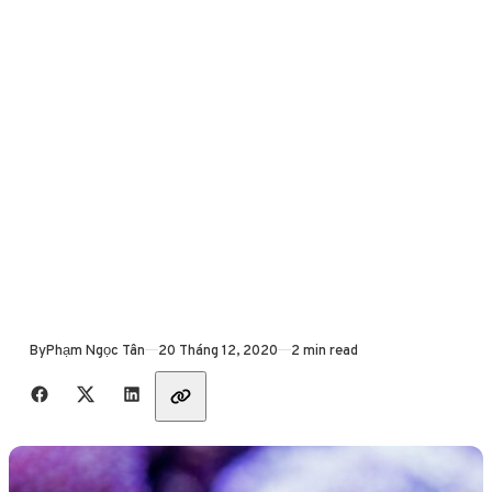
Published
By
Phạm Ngọc Tân
20 Tháng 12, 2020
2 min read
Share with friends