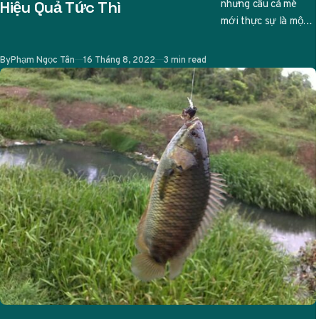
nhưng câu cá mè
Hiệu Quả Tức Thì
mới thực sự là một
nghệ thuật tinh tế.
Ai từng…
Published
By
Phạm Ngọc Tân
16 Tháng 8, 2022
3 min read