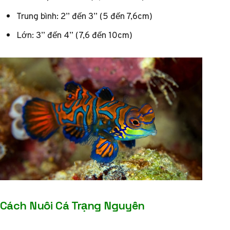
Trung bình: 2” đến 3” (5 đến 7,6cm)
Lớn: 3” đến 4” (7,6 đến 10cm)
Cách Nuôi Cá Trạng Nguyên