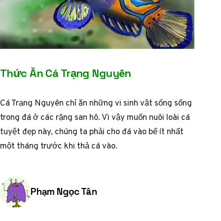
Thức Ăn Cá Trạng Nguyên
Cá Trạng Nguyên chỉ ăn những vi sinh vật sống sống
trong đá ở các rặng san hô. Vì vậy muốn nuôi loài cá
tuyệt đẹp này, chúng ta phải cho đá vào bể ít nhất
một tháng trước khi thả cá vào.
Posted by
Phạm Ngọc Tân