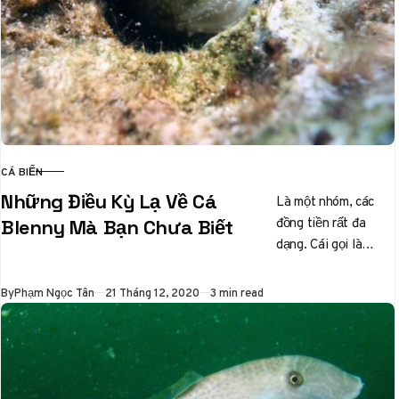
CÁ BIỂN
CATEGORY
Những Điều Kỳ Lạ Về Cá
Là một nhóm, các
đồng tiền rất đa
Blenny Mà Bạn Chưa Biết
dạng. Cái gọi là
“blennies thực sự”
được gọi là
Published
By
Phạm Ngọc Tân
21 Tháng 12, 2020
3 min read
blennioids và…