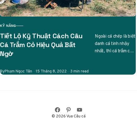
KỸ NĂNG
CATEGORY
Tiết Lộ Kỹ Thuật Cách Câu
Ngoài cá chép là biệt
danh cá tinh nhậy
Cá Trắm Cỏ Hiệu Quả Bất
nhất, thì cá trắm cỏ
Ngờ
cũng được các cần
thủ liệt…
Published
By
Phạm Ngọc Tân
15 Tháng 8, 2022
3 min read
© 2026 Vua Câu cá