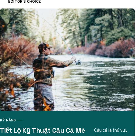
EDITOR'S CHOICE
KỸ NĂNG
CATEGORY
Tiết Lộ Kỹ Thuật Câu Cá Mè
Câu cá là thú vui,