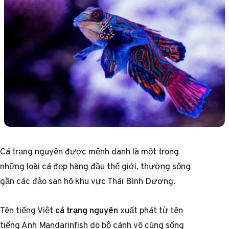
Cá trạng nguyên được mệnh danh là một trong
những loài cá đẹp hàng đầu thế giới, thường sống
gần các đảo san hô khu vực Thái Bình Dương.
Tên tiếng Việt
cá trạng nguyên
xuất phát từ tên
tiếng Anh Mandarinfish do bộ cánh vô cùng sống