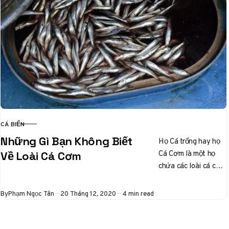
CÁ BIỂN
CATEGORY
Những Gì Bạn Không Biết
Họ Cá trổng hay họ
Cá Cơm là một họ
Về Loài Cá Cơm
chứa các loài cá chủ
yếu sống trong nước
mặn,…
Published
By
Phạm Ngọc Tân
20 Tháng 12, 2020
4 min read