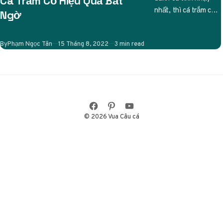
Cá Trắm Cỏ Hiệu Quả Bất
nhất, thì cá trắm cỏ
Ngờ
cũng được các cần
thủ liệt…
Published
By
Phạm Ngọc Tân
15 Tháng 8, 2022
3 min read
© 2026 Vua Câu cá