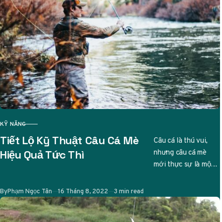
KỸ NĂNG
CATEGORY
Tiết Lộ Kỹ Thuật Câu Cá Mè
Câu cá là thú vui,
nhưng câu cá mè
Hiệu Quả Tức Thì
mới thực sự là một
nghệ thuật tinh tế.
Ai từng…
Published
By
Phạm Ngọc Tân
16 Tháng 8, 2022
3 min read