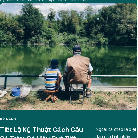
KỸ NĂNG
CATEGORY
Tiết Lộ Kỹ Thuật Cách Câu
Ngoài cá chép là biệt
danh cá tinh nhậy