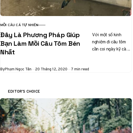
MỒI CÂU CÁ TỰ NHIÊN
CATEGORY
Đây Là Phương Pháp Giúp
Với một số kinh
nghiệm đi câu tôm
Bạn Làm Mồi Câu Tôm Bén
cần coi ngày kỹ càng
Nhất
cho đúng con nước,
thủy triều, đây…
Published
By
Phạm Ngọc Tân
20 Tháng 12, 2020
7 min read
EDITOR'S CHOICE