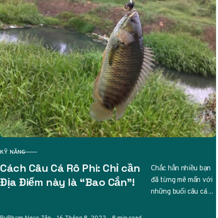
KỸ NĂNG
CATEGORY
Cách Câu Cá Rô Phi: Chỉ cần
Chắc hẳn nhiều bạn
đã từng mê mẩn với
Địa Điểm này là “Bao Cắn”!
những buổi câu cá
thư giãn, và nếu bạn
đang tìm…
Published
By
Phạm Ngọc Tân
16 Tháng 8, 2022
8 min read