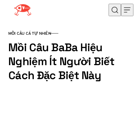
Skip to content
MỒI CÂU CÁ TỰ NHIÊN
CATEGORY
Mồi Câu BaBa Hiệu
Nghiệm Ít Người Biết
Cách Đặc Biệt Này