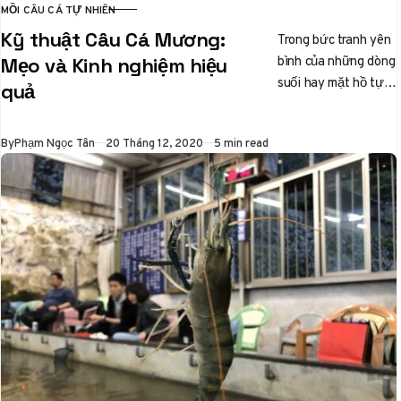
MỒI CÂU CÁ TỰ NHIÊN
CATEGORY
Kỹ thuật Câu Cá Mương:
Trong bức tranh yên
bình của những dòng
Mẹo và Kinh nghiệm hiệu
suối hay mặt hồ tự
quả
nhiên, một thú vui
tao nhã đang…
Published
By
Phạm Ngọc Tân
20 Tháng 12, 2020
5 min read