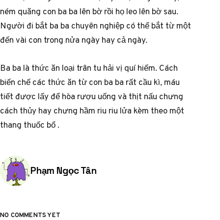
ném quăng con ba ba lên bờ rồi họ leo lên bờ sau.
Người đi bắt ba ba chuyên nghiệp có thể bắt từ một
đến vài con trong nửa ngày hay cả ngày.
Ba ba là thức ăn loại trân tu hải vị quí hiếm. Cách
biến chế các thức ăn từ con ba ba rất cầu kì, máu
tiết được lấy để hòa rượu uống và thịt nấu chưng
cách thủy hay chưng hầm riu riu lửa kèm theo một
thang thuốc bổ .
Posted by
Phạm Ngọc Tân
NO COMMENTS YET