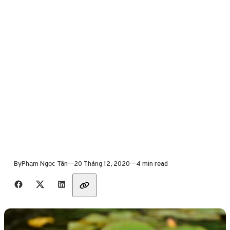
Published
By
Phạm Ngọc Tân
20 Tháng 12, 2020
4 min read
Share with friends