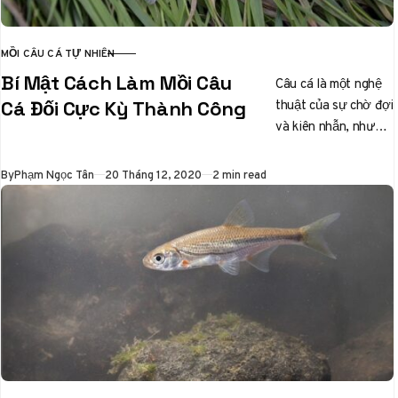
MỒI CÂU CÁ TỰ NHIÊN
CATEGORY
Bí Mật Cách Làm Mồi Câu
Câu cá là một nghệ
thuật của sự chờ đợi
Cá Đối Cực Kỳ Thành Công
và kiên nhẫn, nhưng
đối với những người
đam mê…
Published
By
Phạm Ngọc Tân
20 Tháng 12, 2020
2 min read