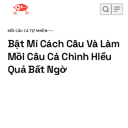
Skip to content
MỒI CÂU CÁ TỰ NHIÊN
CATEGORY
Bật Mí Cách Câu Và Làm
Mồi Câu Cá Chình Hiểu
Quả Bất Ngờ