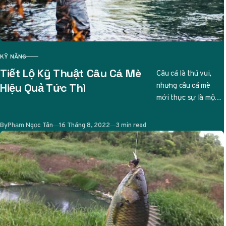
KỸ NĂNG
CATEGORY
Tiết Lộ Kỹ Thuật Câu Cá Mè
Câu cá là thú vui,
nhưng câu cá mè
Hiệu Quả Tức Thì
mới thực sự là một
nghệ thuật tinh tế.
Ai từng…
Published
By
Phạm Ngọc Tân
16 Tháng 8, 2022
3 min read