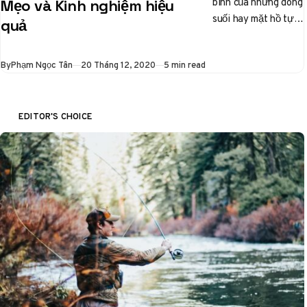
bình của những dòng
Mẹo và Kinh nghiệm hiệu
suối hay mặt hồ tự
quả
nhiên, một thú vui
tao nhã đang…
Published
By
Phạm Ngọc Tân
20 Tháng 12, 2020
5 min read
EDITOR'S CHOICE