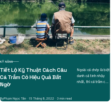
KỸ NĂNG
CATEGORY
Tiết Lộ Kỹ Thuật Cách Câu
Ngoài cá chép là biệt
danh cá tinh nhậy
Cá Trắm Cỏ Hiệu Quả Bất
nhất, thì cá trắm cỏ
Ngờ
cũng được các cần
thủ liệt…
Published
By
Phạm Ngọc Tân
15 Tháng 8, 2022
3 min read