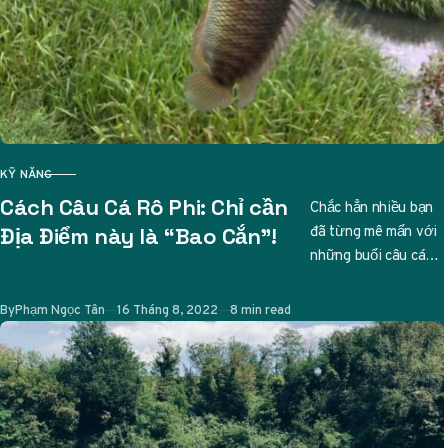
KỸ NĂNG
CATEGORY
Cách Câu Cá Rô Phi: Chỉ cần
Chắc hẳn nhiều bạn
đã từng mê mẩn với
Địa Điểm này là “Bao Cắn”!
những buổi câu cá
thư giãn, và nếu bạn
đang tìm…
Published
By
Phạm Ngọc Tân
16 Tháng 8, 2022
8 min read