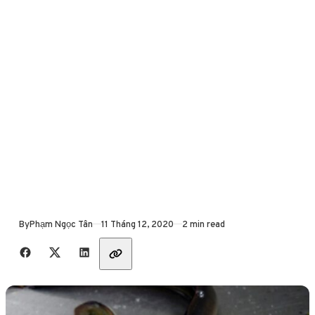
Published
By
Phạm Ngọc Tân
11 Tháng 12, 2020
2 min read
Share with friends