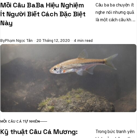
Mồi Câu BaBa Hiệu Nghiệm
Câu ba ba chuyện ít
nghe nói nhưng quả
Ít Người Biết Cách Đặc Biệt
là một cách câu khá
Này
thú vị. Sau đây Vua
Câu…
Published
By
Phạm Ngọc Tân
20 Tháng 12, 2020
4 min read
MỒI CÂU CÁ TỰ NHIÊN
CATEGORY
Kỹ thuật Câu Cá Mương:
Trong bức tranh yên