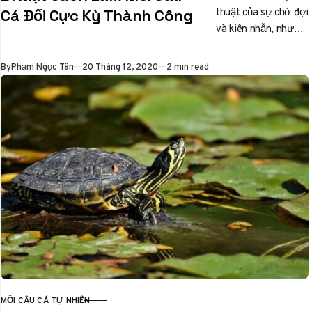
thuật của sự chờ đợi
Cá Đối Cực Kỳ Thành Công
và kiên nhẫn, nhưng
đối với những người
đam mê…
Published
By
Phạm Ngọc Tân
20 Tháng 12, 2020
2 min read
MỒI CÂU CÁ TỰ NHIÊN
CATEGORY