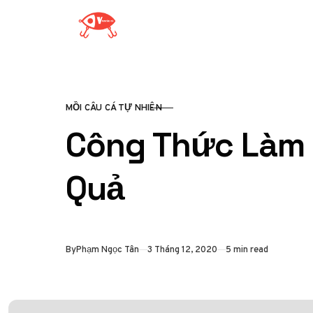
Skip to content
MỒI CÂU CÁ TỰ NHIÊN
CATEGORY
Công Thức Làm 
Quả
Published
By
Phạm Ngọc Tân
3 Tháng 12, 2020
5 min read