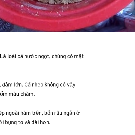
 Là loài cá nước ngọt, chúng có mặt
, đầm lớn. Cá nheo không có vẩy
g đốm màu chàm.
ép ngoài hàm trên, bốn râu ngắn ở
i bụng to và dài hơn.