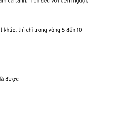
ám cá tanh. Trộn đều với cơm nguội,
t khúc. thì chỉ trong vòng 5 đến 10
 là được