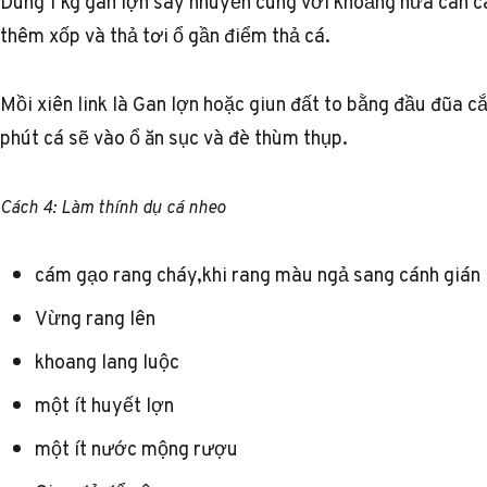
Dùng 1 kg gan lợn say nhuyễn cùng với khoảng nửa cân c
thêm xốp và thả tơi ổ gần điểm thả cá.
Mồi xiên link là Gan lợn hoặc giun đất to bằng đầu đũa cắ
phút cá sẽ vào ổ ăn sục và đè thùm thụp.
Cách 4: Làm thính dụ cá nheo
cám gạo rang cháy,khi rang màu ngả sang cánh gián
Vừng rang lên
khoang lang luộc
một ít huyết lợn
một ít nước mộng rượu