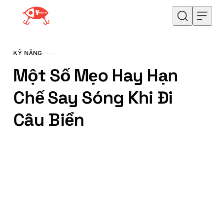
Skip to content
KỸ NĂNG
CATEGORY
Một Số Mẹo Hay Hạn
Chế Say Sóng Khi Đi
Câu Biển