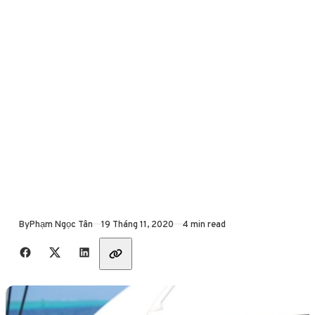
Published
By
Phạm Ngọc Tân
19 Tháng 11, 2020
4 min read
Share with friends