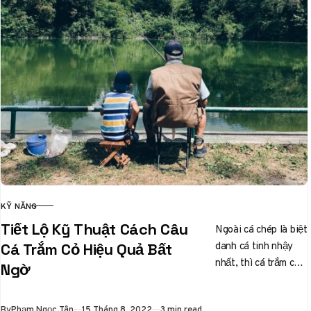
KỸ NĂNG
CATEGORY
Tiết Lộ Kỹ Thuật Cách Câu
Ngoài cá chép là biệt
danh cá tinh nhậy
Cá Trắm Cỏ Hiệu Quả Bất
nhất, thì cá trắm cỏ
Ngờ
cũng được các cần
thủ liệt…
Published
By
Phạm Ngọc Tân
15 Tháng 8, 2022
3 min read