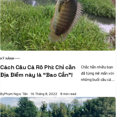
KỸ NĂNG
CATEGORY
Cách Câu Cá Rô Phi: Chỉ cần
Chắc hẳn nhiều bạn
đã từng mê mẩn với
Địa Điểm này là “Bao Cắn”!
những buổi câu cá
thư giãn, và nếu bạn
đang tìm…
Published
By
Phạm Ngọc Tân
16 Tháng 8, 2022
8 min read