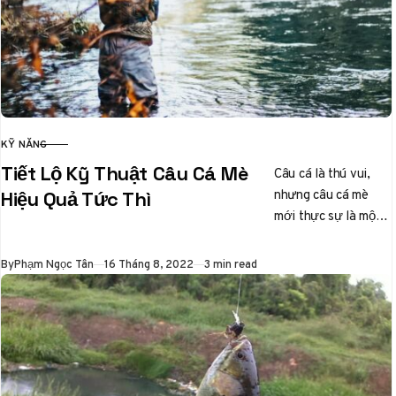
KỸ NĂNG
CATEGORY
Tiết Lộ Kỹ Thuật Câu Cá Mè
Câu cá là thú vui,
nhưng câu cá mè
Hiệu Quả Tức Thì
mới thực sự là một
nghệ thuật tinh tế.
Ai từng…
Published
By
Phạm Ngọc Tân
16 Tháng 8, 2022
3 min read