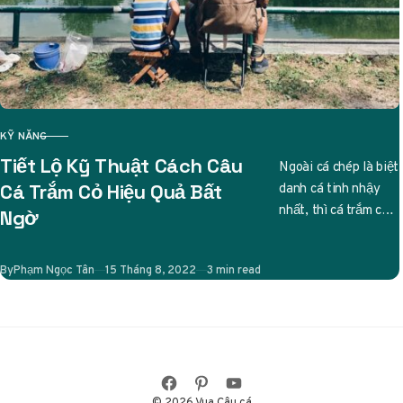
KỸ NĂNG
CATEGORY
Tiết Lộ Kỹ Thuật Cách Câu
Ngoài cá chép là biệt
danh cá tinh nhậy
Cá Trắm Cỏ Hiệu Quả Bất
nhất, thì cá trắm cỏ
Ngờ
cũng được các cần
thủ liệt…
Published
By
Phạm Ngọc Tân
15 Tháng 8, 2022
3 min read
© 2026 Vua Câu cá