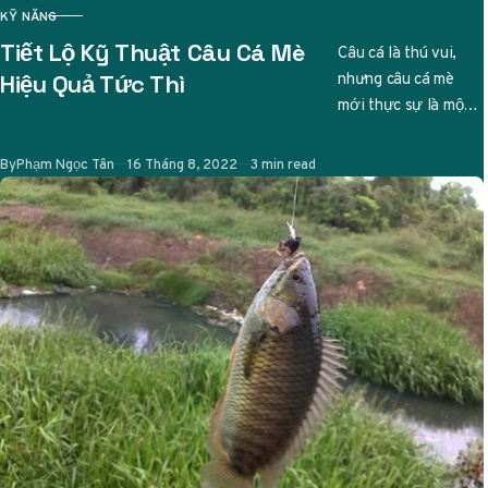
KỸ NĂNG
CATEGORY
Tiết Lộ Kỹ Thuật Câu Cá Mè
Câu cá là thú vui,
nhưng câu cá mè
Hiệu Quả Tức Thì
mới thực sự là một
nghệ thuật tinh tế.
Ai từng…
Published
By
Phạm Ngọc Tân
16 Tháng 8, 2022
3 min read